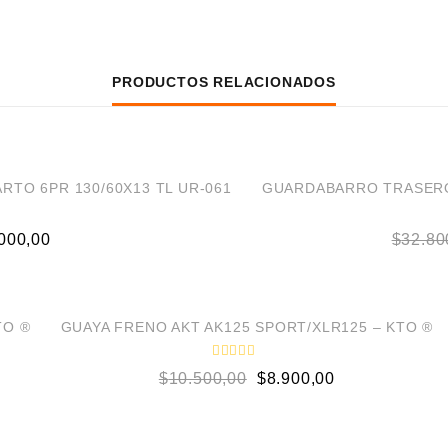
PRODUCTOS RELACIONADOS
¡OFERTA!
RTO 6PR 130/60X13 TL UR-061
GUARDABARRO TRASERO
000,00
$
32.80
¡OFERTA!
LOW STOCK
TO ®
GUAYA FRENO AKT AK125 SPORT/XLR125 – KTO ®
V
$
10.500,00
$
8.900,00
a
l
o
r
a