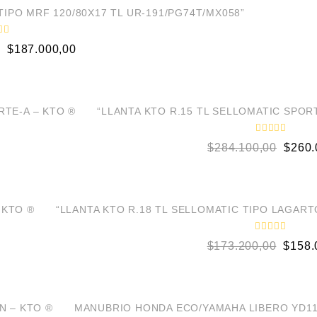
d
o
TIPO MRF 120/80X17 TL UR-191/PG74T/MX058”
e
n
0
$
187.000,00
d
e
5
¡OFERTA!
TE-A – KTO ®
“LLANTA KTO R.15 TL SELLOMATIC SPORT
V
$
284.100,00
$
260.
a
l
o
r
a
d
¡OFERTA!
o
 KTO ®
“LLANTA KTO R.18 TL SELLOMATIC TIPO LAGARTO
e
n
0
V
$
173.200,00
$
158.
d
a
e
l
5
o
r
a
d
¡OFERTA!
o
N – KTO ®
MANUBRIO HONDA ECO/YAMAHA LIBERO YD11
e