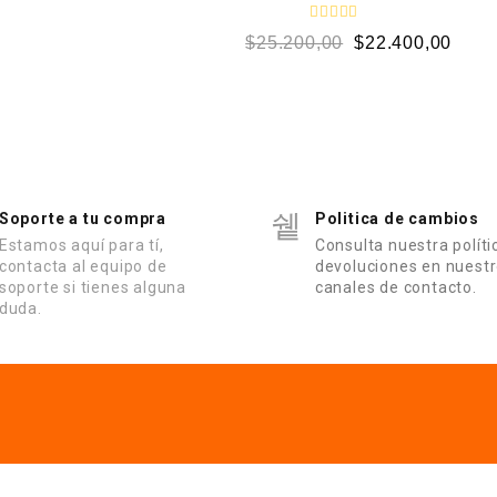
n
0
V
$
25.200,00
$
22.400,00
d
a
e
l
5
o
r
a
d
o
e
n
0
d
e
Soporte a tu compra
Politica de cambios
5
Estamos aquí para tí,
Consulta nuestra políti
contacta al equipo de
devoluciones en nuest
soporte si tienes alguna
canales de contacto.
duda.