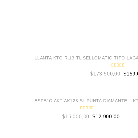
¡OFERTA!
LLANTA KTO R.13 TL SELLOMATIC TIPO LAGA
V
$
173.500,00
$
159.
a
l
o
r
a
d
¡OFERTA!
o
ESPEJO AKT AK125 SL PUNTA DIAMANTE – K
e
n
0
V
$
15.000,00
$
12.900,00
d
a
e
l
5
o
r
a