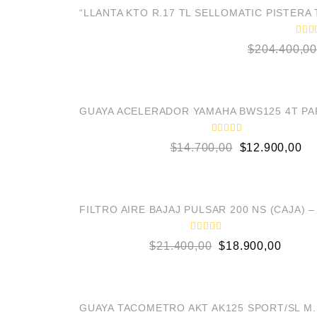
d
¡OFERTA!
o
“LLANTA KTO R.17 TL SELLOMATIC PISTERA 
e
n
0
V
$
204.400,00
d
a
e
l
5
o
r
a
d
¡OFERTA!
o
GUAYA ACELERADOR YAMAHA BWS125 4T PAR
e
n
0
V
$
14.700,00
$
12.900,00
d
a
e
l
5
o
r
a
d
¡OFERTA!
o
FILTRO AIRE BAJAJ PULSAR 200 NS (CAJA) –
e
n
0
V
$
21.400,00
$
18.900,00
d
a
e
l
5
o
r
a
d
¡OFERTA!
o
GUAYA TACOMETRO AKT AK125 SPORT/SL M.
e