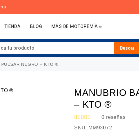
ana
TIENDA
BLOG
MÁS DE MOTOREMÍA
Buscar
 PULSAR NEGRO – KTO ®
MANUBRIO B
– KTO ®
0
reseñas
V
SKU:
MM93072
a
l