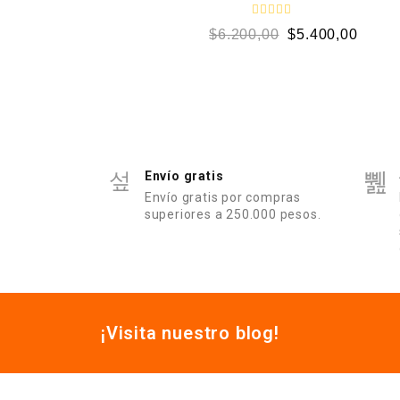
n
0
V
$
6.200,00
$
5.400,00
d
a
e
l
5
o
r
a
d
o
e
n
0
d
e
Envío gratis
5
Envío gratis por compras
superiores a 250.000 pesos.
¡Visita nuestro blog!