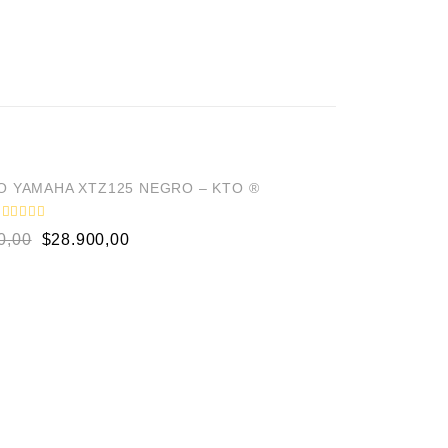
 YAMAHA XTZ125 NEGRO – KTO ®
V
0,00
$
28.900,00
a
l
o
r
a
d
o
e
n
0
d
e
5