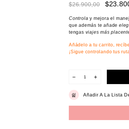
o
$
23.80
$
26.900,00
r
a
d
Controla
y mejora el manej
o
e
que además te añade
eleg
n
tengas
viajes más placent
0
d
e
Añádelo a tu carrito, recíb
5
¡Sigue controlando tus rut
−
+
Añadir A La Lista 