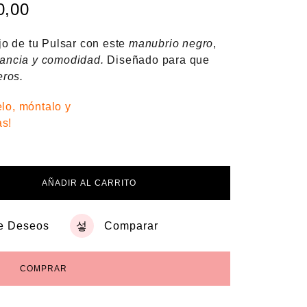
0,00
o de tu Pulsar con este
manubrio negro
,
ancia y comodidad.
Diseñado para que
eros.
elo, móntalo y
as!
AÑADIR AL CARRITO
De Deseos
Comparar
COMPRAR