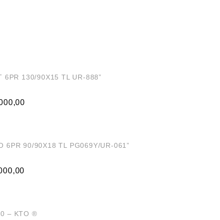
 6PR 130/90X15 TL UR-888”
000,00
 6PR 90/90X18 TL PG069Y/UR-061”
000,00
0 – KTO ®