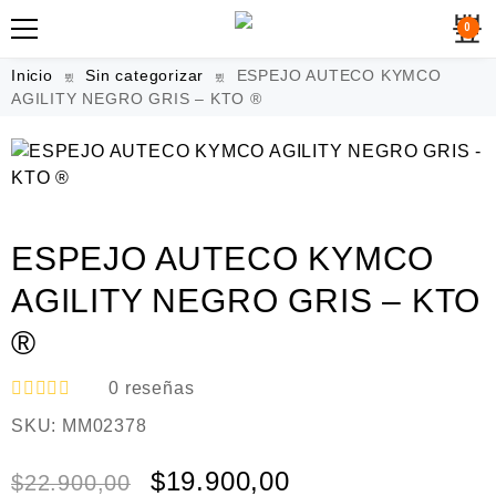
0
Inicio
Sin categorizar
ESPEJO AUTECO KYMCO
AGILITY NEGRO GRIS – KTO ®
ESPEJO AUTECO KYMCO
AGILITY NEGRO GRIS – KTO
®
0
reseñas
V
SKU:
MM02378
a
l
o
$
19.900,00
$
22.900,00
r