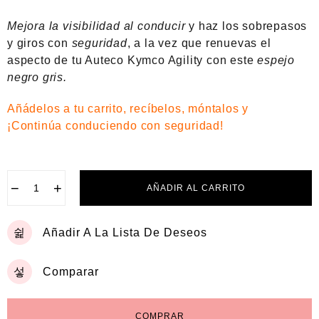
a
d
Mejora la visibilidad al conducir
y haz los sobrepasos
o
e
y giros con
seguridad
, a la vez que renuevas el
n
aspecto de tu Auteco Kymco Agility con este
espejo
0
negro gris.
d
e
5
Añádelos a tu carrito, recíbelos, móntalos y
¡Continúa conduciendo con seguridad!
−
+
AÑADIR AL CARRITO
Añadir A La Lista De Deseos
Comparar
COMPRAR