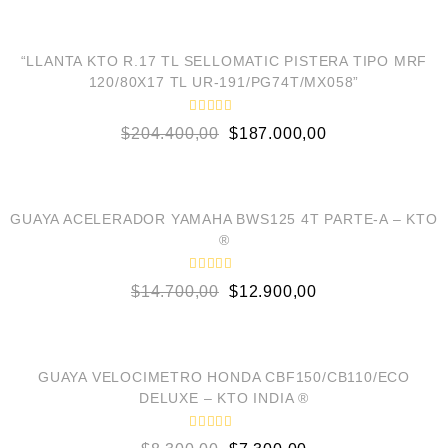
5
o
AÑADIR AL CARRITO
r
a
d
¡OFERTA!
o
“LLANTA KTO R.17 TL SELLOMATIC PISTERA TIPO MRF
e
120/80X17 TL UR-191/PG74T/MX058”
n
0
d
V
e
$
204.400,00
$
187.000,00
a
5
l
o
AÑADIR AL CARRITO
r
a
d
¡OFERTA!
o
GUAYA ACELERADOR YAMAHA BWS125 4T PARTE-A – KTO
e
®
n
0
d
V
e
$
14.700,00
$
12.900,00
a
5
l
o
AÑADIR AL CARRITO
r
a
d
¡OFERTA!
o
GUAYA VELOCIMETRO HONDA CBF150/CB110/ECO
e
DELUXE – KTO INDIA ®
n
0
d
V
e