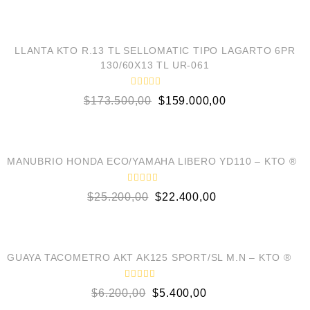
AÑADIR AL CARRITO
¡OFERTA!
LLANTA KTO R.13 TL SELLOMATIC TIPO LAGARTO 6PR
130/60X13 TL UR-061
V
$
173.500,00
$
159.000,00
a
l
o
AÑADIR AL CARRITO
r
a
d
¡OFERTA!
o
MANUBRIO HONDA ECO/YAMAHA LIBERO YD110 – KTO ®
e
n
0
V
$
25.200,00
$
22.400,00
d
a
e
l
5
o
AÑADIR AL CARRITO
r
a
d
¡OFERTA!
o
GUAYA TACOMETRO AKT AK125 SPORT/SL M.N – KTO ®
e
n
0
V
$
6.200,00
$
5.400,00
d
a
e
l