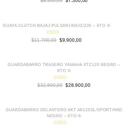
$
8.300,00
$
7.300,00
a
5
l
o
AÑADIR AL CARRITO
r
a
d
¡OFERTA!
o
GUAYA CLUTCH BAJAJ PULSAR180UG/220 – KTO ®
e
n
0
V
$
11.700,00
$
9.900,00
d
a
e
l
5
o
AÑADIR AL CARRITO
r
a
d
¡OFERTA!
o
GUARDABARRO TRASERO YAMAHA XTZ125 NEGRO –
e
KTO ®
n
0
d
V
e
$
32.800,00
$
28.900,00
a
5
l
o
AÑADIR AL CARRITO
r
a
d
¡OFERTA!
o
GUARDABARRO DELANTERO AKT AK125SL/SPORT/NKD
e
NEGRO – KTO ®
n
0
d