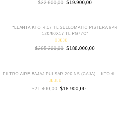
V
e
$
22.800,00
$
19.900,00
a
5
l
o
AÑADIR AL CARRITO
r
a
d
¡OFERTA!
o
“LLANTA KTO R.17 TL SELLOMATIC PISTERA 6PR
e
120/80X17 TL PG77C”
n
0
d
V
e
$
205.200,00
$
188.000,00
a
5
l
o
AÑADIR AL CARRITO
r
a
d
¡OFERTA!
o
FILTRO AIRE BAJAJ PULSAR 200 NS (CAJA) – KTO ®
e
n
0
V
$
21.400,00
$
18.900,00
d
a
e
l
5
o
r
a
d
o
e
n
0
d