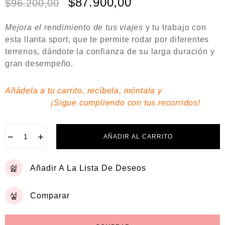
$
87.900,00
$
96.200,00
r
a
d
Mejora el rendimiento de tus viajes
y tu trabajo con
o
e
esta llanta sport, que te permite rodar por diferentes
n
terrenos, dándote la
confianza de su larga duración y
0
gran desempeño.
d
e
5
Añádela a tu carrito, recíbela, móntala y
¡Sigue cumpliendo con tus recorridos!
−
+
AÑADIR AL CARRITO
Añadir A La Lista De Deseos
Comparar