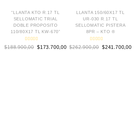
¡OFERTA!
¡OFERTA!
“LLANTA KTO R.17 TL
LLANTA 150/60X17 TL
SELLOMATIC TRIAL
UR-030 R.17 TL
DOBLE PROPOSITO
SELLOMATIC PISTERA
110/80X17 TL KW-670”
8PR – KTO ®
V
V
0
$
188.900,00
$
173.700,00
$
262.900,00
$
241.700,00
a
a
l
l
o
o
r
r
a
a
d
d
o
o
e
e
n
n
0
0
d
d
e
e
5
5