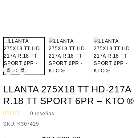
LLANTA 275X18 TT HD-217A
R.18 TT SPORT 6PR – KTO ®
0
reseñas
V
SKU:
K307429
a
l
o