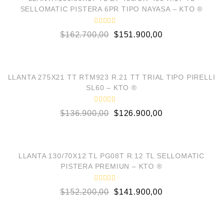
e
SELLOMATIC PISTERA 6PR TIPO NAYASA – KTO ®
n
0
d
V
e
$
162.700,00
$
151.900,00
a
5
l
o
AÑADIR AL CARRITO
r
a
d
¡OFERTA!
o
LLANTA 275X21 TT RTM923 R.21 TT TRIAL TIPO PIRELLI
e
SL60 – KTO ®
n
0
d
V
e
$
136.900,00
$
126.900,00
a
5
l
o
AÑADIR AL CARRITO
r
a
d
¡OFERTA!
o
LLANTA 130/70X12 TL PG08T R.12 TL SELLOMATIC
e
PISTERA PREMIUN – KTO ®
n
0
d
V
e
$
152.200,00
$
141.900,00
a
5
l
o
AÑADIR AL CARRITO
r
a