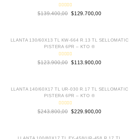
0
d
V
e
$
139.400,00
$
129.700,00
a
5
l
o
AÑADIR AL CARRITO
r
a
d
¡OFERTA!
o
LLANTA 130/60X13 TL KW-664 R.13 TL SELLOMATIC
e
PISTERA 6PR – KTO ®
n
0
d
V
e
$
123.900,00
$
113.900,00
a
5
l
o
AÑADIR AL CARRITO
r
a
d
¡OFERTA!
o
LLANTA 140/60X17 TL UR-030 R.17 TL SELLOMATIC
e
PISTERA 6PR – KTO ®
n
0
d
V
e
$
243.800,00
$
229.900,00
a
5
l
o
AÑADIR AL CARRITO
r
a
d
¡OFERTA!
o
LLANTA 100/80X17 TL EY-458/UR-458 R.17 TL