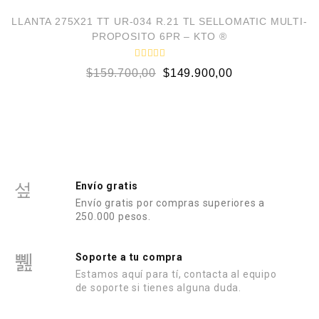
a
d
¡OFERTA!
o
LLANTA 275X21 TT UR-034 R.21 TL SELLOMATIC MULTI-
e
PROPOSITO 6PR – KTO ®
n
0
d
V
e
$
159.700,00
$
149.900,00
a
5
l
o
r
a
d
o
e
n
0
d
e
Envío gratis
5
Envío gratis por compras superiores a
250.000 pesos.
Soporte a tu compra
Estamos aquí para tí, contacta al equipo
de soporte si tienes alguna duda.