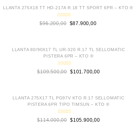
d
¡OFERTA!
o
LLANTA 275X18 TT HD-217A R.18 TT SPORT 6PR – KTO ®
e
n
0
V
$
96.200,00
$
87.900,00
d
a
e
l
5
o
AÑADIR AL CARRITO
r
a
d
¡OFERTA!
o
LLANTA 80/90X17 TL UR-320 R.17 TL SELLOMATIC
e
PISTERA 6PR – KTO ®
n
0
d
V
e
$
109.500,00
$
101.700,00
a
5
l
o
AÑADIR AL CARRITO
r
a
d
¡OFERTA!
LOW STOCK
o
LLANTA 275X17 TL PG97V KTO R.17 SELLOMATIC
e
PISTERA 6PR TIPO TIMSUN – KTO ®
n
0
d
V
e
$
114.000,00
$
105.900,00
a
5
l
o
AÑADIR AL CARRITO
r