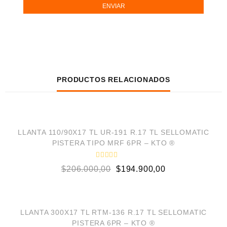
PRODUCTOS RELACIONADOS
AÑADIR AL CARRITO
¡OFERTA!
LLANTA 110/90X17 TL UR-191 R.17 TL SELLOMATIC
PISTERA TIPO MRF 6PR – KTO ®
V
$
206.000,00
$
194.900,00
a
l
o
AÑADIR AL CARRITO
r
a
d
¡OFERTA!
o
LLANTA 300X17 TL RTM-136 R.17 TL SELLOMATIC
e
PISTERA 6PR – KTO ®
n