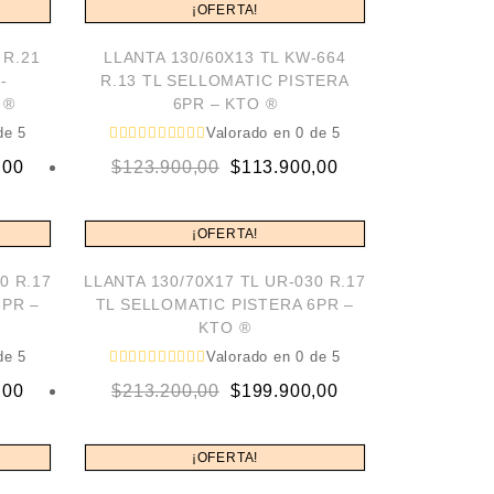
¡OFERTA!
0.
0.
$136.900,00.
$126.900,00.
 R.21
LLANTA 130/60X13 TL KW-664
-
R.13 TL SELLOMATIC PISTERA
 ®
6PR – KTO ®
e 5
Valorado en
0
de 5
Original
Current
,00
$
123.900,00
$
113.900,00
price
price
was:
is:
¡OFERTA!
00.
00.
$123.900,00.
$113.900,00.
0 R.17
LLANTA 130/70X17 TL UR-030 R.17
6PR –
TL SELLOMATIC PISTERA 6PR –
KTO ®
e 5
Valorado en
0
de 5
Original
Current
,00
$
213.200,00
$
199.900,00
price
price
was:
is:
¡OFERTA!
00.
00.
$213.200,00.
$199.900,00.