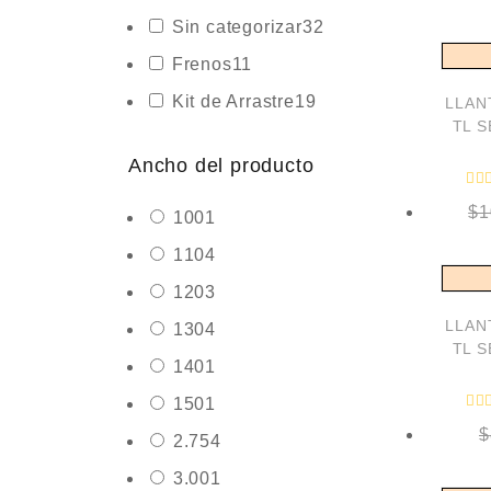
Sin categorizar
32
Frenos
11
Kit de Arrastre
19
LLANT
TL S
Ancho del producto
$
1
100
1
110
4
120
3
LLANT
130
4
TL S
140
1
150
1
$
2.75
4
3.00
1