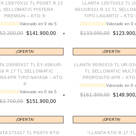
A 130/70X12 TL PG08T R.12
LLANTA 120/70X12 TL U
L SELLOMATIC PISTERA
061/UR311 R.12 TL SELLO
PREMIUN – KTO ®
TIPO LAGARTO – KTO 
Valorado en
0
de 5
Valorado en
0
d
Original
Current
Original
Current
52.200,00
$
141.900,00
$
133.000,00
$
123.900
price
price
price
price
was:
is:
was:
is:
¡OFERTA!
¡OFERTA!
$152.200,00.
$141.900,00.
$133.000,
$123.900,
A 100/80X17 TL EY-458/UR-
LLANTA 90/90X19 TL UR-03
58 R.17 TL SELLOMATIC
TL SELLOMATIC MULTI
ERA 6PR TIPO NAYASA – KTO
PROPOSITO 6PR – KTO
®
Valorado en
0
d
Valorado en
0
de 5
Original
Current
$
161.300,00
$
149.900
Original
Current
62.700,00
$
151.900,00
price
price
price
price
was:
is:
was:
is:
$161.300,
$149.900,
¡OFERTA!
¡OFERTA!
$162.700,00.
$151.900,00.
LOW STOCK
NTA 275X17 TL PG97V KTO
“LLANTA KTO R.17 TL