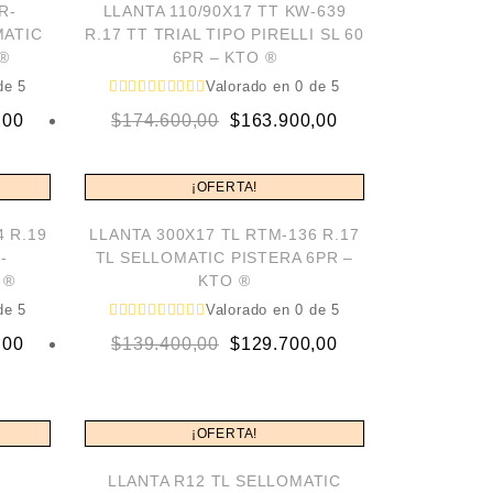
R-
LLANTA 110/90X17 TT KW-639
MATIC
R.17 TT TRIAL TIPO PIRELLI SL 60
®
6PR – KTO ®
e 5
Valorado en
0
de 5
Original
Current
,00
$
174.600,00
$
163.900,00
price
price
was:
is:
¡OFERTA!
00.
00.
$174.600,00.
$163.900,00.
4 R.19
LLANTA 300X17 TL RTM-136 R.17
-
TL SELLOMATIC PISTERA 6PR –
 ®
KTO ®
e 5
Valorado en
0
de 5
Original
Current
,00
$
139.400,00
$
129.700,00
price
price
was:
is:
00.
00.
$139.400,00.
$129.700,00.
¡OFERTA!
LLANTA R12 TL SELLOMATIC