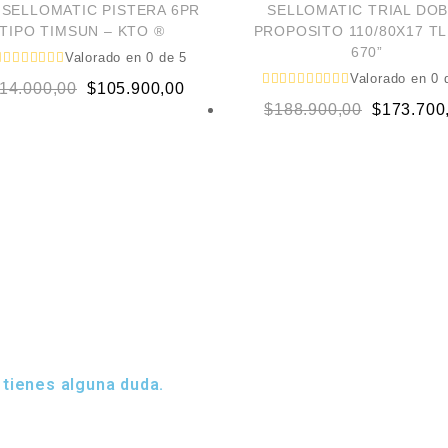
 SELLOMATIC PISTERA 6PR
SELLOMATIC TRIAL DO
TIPO TIMSUN – KTO ®
PROPOSITO 110/80X17 TL
670”
Valorado en
0
de 5
Valorado en
0
d
Original
Current
14.000,00
$
105.900,00
Original
Current
$
188.900,00
$
173.700
price
price
price
price
was:
is:
was:
is:
$114.000,00.
$105.900,00.
$188.900,
$173.700,
 tienes alguna duda.