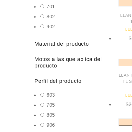
70
1
LLAN
80
2
90
2
$
Material del producto
Motos a las que aplica del
producto
LLANT
Perfil del producto
TL 
60
3
$
2
70
5
80
5
90
6