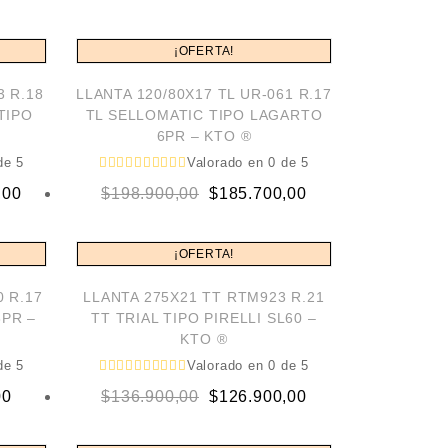
price
price
was:
is:
¡OFERTA!
00.
00.
$184.900,00.
$172.900,00.
3 R.18
LLANTA 120/80X17 TL UR-061 R.17
TIPO
TL SELLOMATIC TIPO LAGARTO
6PR – KTO ®
e 5
Valorado en
0
de 5
Original
Current
,00
$
198.900,00
$
185.700,00
price
price
was:
is:
¡OFERTA!
00.
00.
$198.900,00.
$185.700,00.
0 R.17
LLANTA 275X21 TT RTM923 R.21
6PR –
TT TRIAL TIPO PIRELLI SL60 –
KTO ®
e 5
Valorado en
0
de 5
Original
Current
00
$
136.900,00
$
126.900,00
price
price
was:
is: