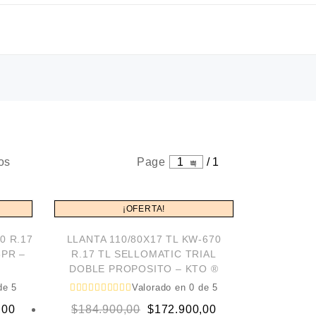
Sorted
os
Page
1
/
1
by
latest
¡OFERTA!
0 R.17
LLANTA 110/80X17 TL KW-670
8PR –
R.17 TL SELLOMATIC TRIAL
DOBLE PROPOSITO – KTO ®
e 5
Valorado en
0
de 5
Original
Current
,00
$
184.900,00
$
172.900,00