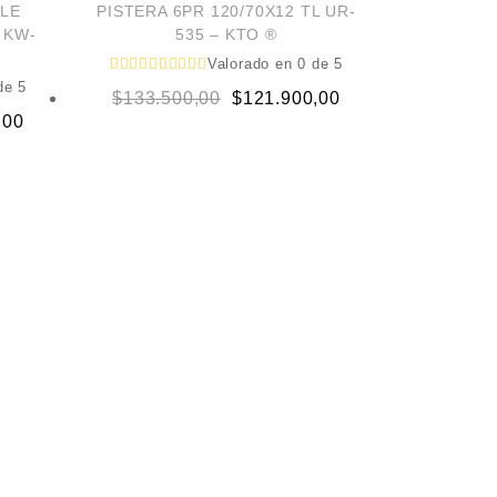
BLE
PISTERA 6PR 120/70X12 TL UR-
 KW-
535 – KTO ®
Valorado en
0
de 5
e 5
Original
Current
$
133.500,00
$
121.900,00
,00
price
price
was:
is:
$133.500,00.
$121.900,00.
00.
00.