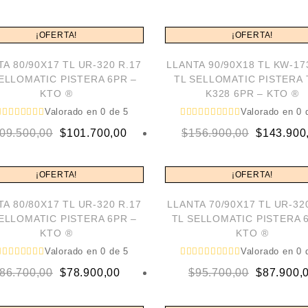
price
price
price
price
was:
is:
was:
is:
¡OFERTA!
¡OFERTA!
$156.900,00.
$144.300,00.
$262.900,
$241.700,
A 80/90X17 TL UR-320 R.17
LLANTA 90/90X18 TL KW-17
ELLOMATIC PISTERA 6PR –
TL SELLOMATIC PISTERA 
KTO ®
K328 6PR – KTO ®
Valorado en
0
de 5
Valorado en
0
d
Original
Current
Original
Current
09.500,00
$
101.700,00
$
156.900,00
$
143.900
price
price
price
price
was:
is:
was:
is:
¡OFERTA!
¡OFERTA!
$109.500,00.
$101.700,00.
$156.900,
$143.900,
A 80/80X17 TL UR-320 R.17
LLANTA 70/90X17 TL UR-32
ELLOMATIC PISTERA 6PR –
TL SELLOMATIC PISTERA 
KTO ®
KTO ®
Valorado en
0
de 5
Valorado en
0
d
Original
Current
Original
Current
86.700,00
$
78.900,00
$
95.700,00
$
87.900,
price
price
price
price
was:
is:
was:
is: