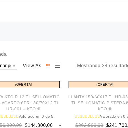
View As
Mostrando 24 resultad
¡OFERTA!
¡OFERTA!
A KTO R.12 TL SELLOMATIC
LLANTA 150/60X17 TL UR-03
LAGARTO 6PR 130/70X12 TL
TL SELLOMATIC PISTERA 
UR-061 – KTO ®
KTO ®
Valorado en
0
de 5
Valorado en
0
d
Original
Current
Original
Current
56.900,00
$
144.300,00
$
262.900,00
$
241.700