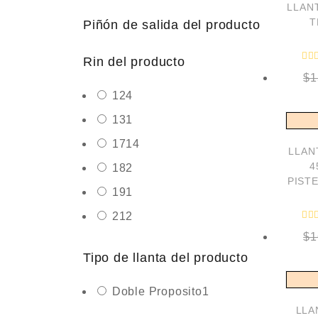
LLANT
T
Piñón de salida del producto
Rin del producto
$
1
12
4
13
1
17
14
LLANT
4
18
2
PIST
19
1
21
2
$
1
Tipo de llanta del producto
Doble Proposito
1
LLA