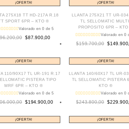
¡OFERTA!
¡OFERTA!
$86.700,00.
$78.900,00.
$95.700,0
$87.900,0
TA 275X18 TT HD-217A R.18
LLANTA 275X21 TT UR-034
TT SPORT 6PR – KTO ®
TL SELLOMATIC MULTI
PROPOSITO 6PR – KTO
Valorado en
0
de 5
Valorado en
0
d
Original
Current
96.200,00
$
87.900,00
Original
Current
$
159.700,00
$
149.900
price
price
price
price
was:
is:
was:
is:
$96.200,00.
$87.900,00.
¡OFERTA!
¡OFERTA!
$159.700,
$149.900,
A 110/90X17 TL UR-191 R.17
LLANTA 140/60X17 TL UR-03
SELLOMATIC PISTERA TIPO
TL SELLOMATIC PISTERA 
MRF 6PR – KTO ®
KTO ®
Valorado en
0
de 5
Valorado en
0
d
Original
Current
Original
Current
06.000,00
$
194.900,00
$
243.800,00
$
229.900
price
price
price
price
was:
is:
was:
is:
¡OFERTA!
¡OFERTA!
$206.000,00.
$194.900,00.
$243.800,
$229.900,