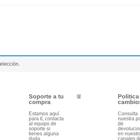
elección.
Soporte a tu
Politica
compra
cambio
Estamos aquí
Consulta
para tí, contacta
nuestra po
al equipo de
de
soporte si
devolucio
tienes alguna
en nuestr
duda.
canales d