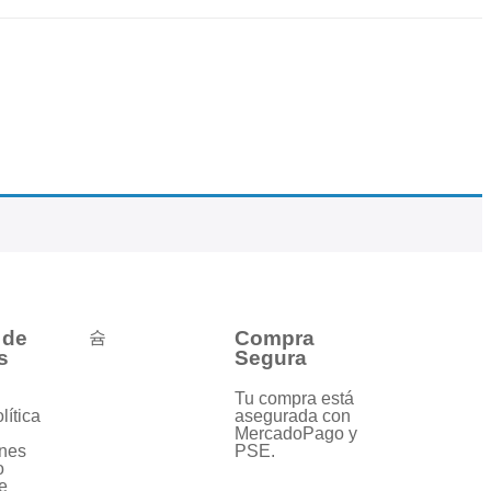
 de
Compra
s
Segura
Tu compra está
lítica
asegurada con
MercadoPago y
nes
PSE.
o
e