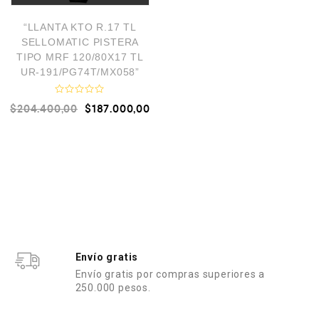
d
o
e
“LLANTA KTO R.17 TL
n
SELLOMATIC PISTERA
0
TIPO MRF 120/80X17 TL
d
e
UR-191/PG74T/MX058”
5
V
$
204.400,00
$
187.000,00
a
l
o
r
a
d
o
e
n
0
d
e
5
Envío gratis
Envío gratis por compras superiores a
250.000 pesos.