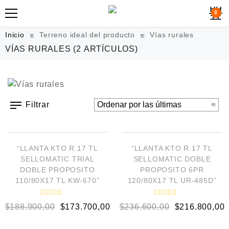
0
Inicio
Terreno ideal del producto
Vías rurales
VÍAS RURALES
(2 ARTÍCULOS)
Filtrar
AÑADIR AL CARRITO
AÑADIR AL CARRITO
¡OFERTA!
¡OFERTA!
“LLANTA KTO R.17 TL
“LLANTA KTO R.17 TL
SELLOMATIC TRIAL
SELLOMATIC DOBLE
DOBLE PROPOSITO
PROPOSITO 6PR
110/80X17 TL KW-670”
120/80X17 TL UR-485D”
V
V
$
188.900,00
$
173.700,00
$
236.600,00
$
216.800,00
a
a
l
l
o
o