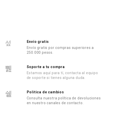
r
r
a
a
d
d
o
o
e
e
n
n
0
0
d
d
e
e
5
5
Envío gratis
Envío gratis por compras superiores a
250.000 pesos.
Soporte a tu compra
Estamos aquí para tí, contacta al equipo
de soporte si tienes alguna duda.
Politica de cambios
Consulta nuestra política de devoluciones
en nuestro canales de contacto.