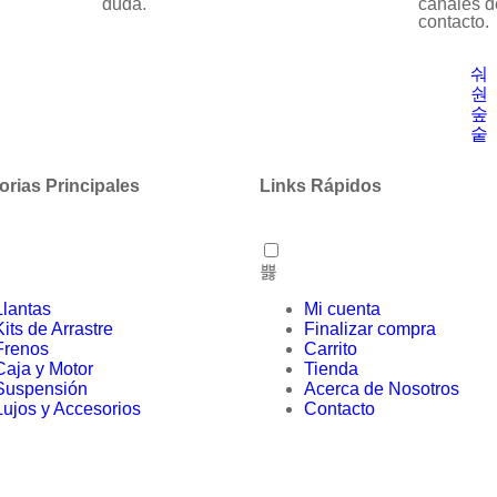
duda.
canales d
contacto.
orias Principales
Links Rápidos
Llantas
Mi cuenta
Kits de Arrastre
Finalizar compra
Frenos
Carrito
Caja y Motor
Tienda
Suspensión
Acerca de Nosotros
Lujos y Accesorios
Contacto