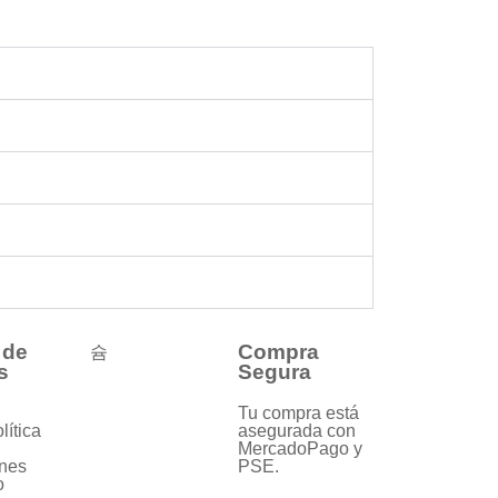
 de
Compra
s
Segura
Tu compra está
lítica
asegurada con
MercadoPago y
nes
PSE.
o