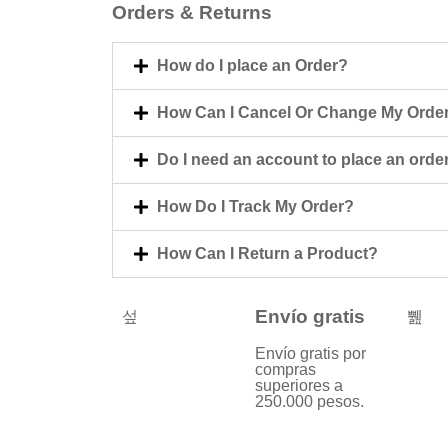
Orders & Returns
How do I place an Order?
How Can I Cancel Or Change My Orde
Do I need an account to place an orde
How Do I Track My Order?
How Can I Return a Product?
Envío gratis
Envío gratis por
compras
superiores a
250.000 pesos.