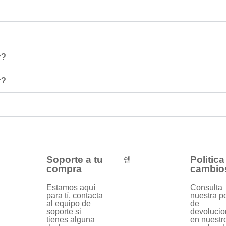
r?
r?
Soporte a tu
Politica
compra
cambio
Estamos aquí
Consulta
para tí, contacta
nuestra po
al equipo de
de
soporte si
devolucio
tienes alguna
en nuestr