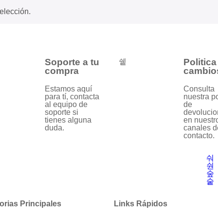
elección.
Soporte a tu
Politica
compra
cambio
Estamos aquí
Consulta
para tí, contacta
nuestra po
al equipo de
de
soporte si
devolucio
tienes alguna
en nuestr
duda.
canales d
contacto.
orias Principales
Links Rápidos