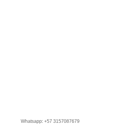
$
0,00
Whatsapp: +57 3157087679