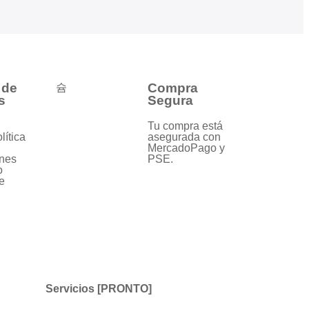
 de
Compra
s
Segura
Tu compra está
lítica
asegurada con
MercadoPago y
nes
PSE.
o
e
Servicios [PRONTO]