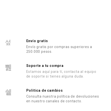
r
a
d
o
e
n
0
d
e
5
Envío gratis
Envío gratis por compras superiores a
250.000 pesos.
Soporte a tu compra
Estamos aquí para tí, contacta al equipo
de soporte si tienes alguna duda.
Politica de cambios
Consulta nuestra política de devoluciones
en nuestro canales de contacto.