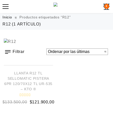
0
Inicio
Productos etiquetados “R12”
R12
(1 ARTÍCULO)
Filtrar
AÑADIR AL CARRITO
¡OFERTA!
LLANTA R12 TL
SELLOMATIC PISTERA
6PR 120/70X12 TL UR-535
– KTO ®
V
$
133.500,00
$
121.900,00
a
l
o