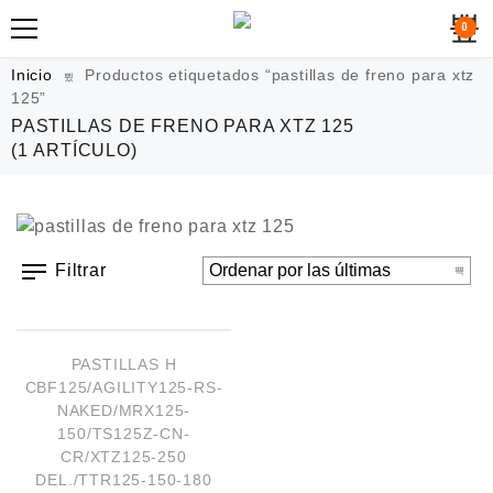
0
Inicio
Productos etiquetados “pastillas de freno para xtz
125”
PASTILLAS DE FRENO PARA XTZ 125
(1 ARTÍCULO)
Filtrar
AÑADIR AL CARRITO
¡OFERTA!
PASTILLAS H
CBF125/AGILITY125-RS-
NAKED/MRX125-
150/TS125Z-CN-
CR/XTZ125-250
DEL./TTR125-150-180