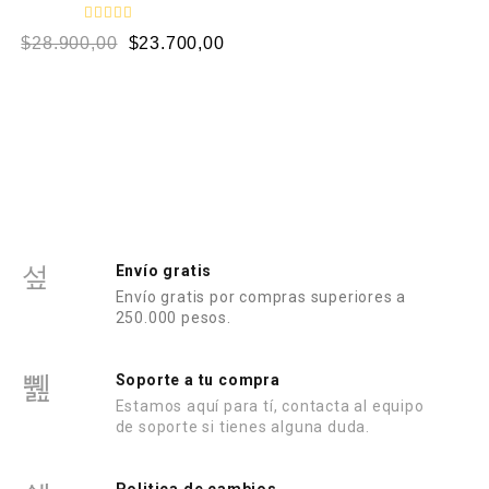
V
$
28.900,00
$
23.700,00
a
l
o
r
a
d
o
e
n
0
d
e
5
Envío gratis
Envío gratis por compras superiores a
250.000 pesos.
Soporte a tu compra
Estamos aquí para tí, contacta al equipo
de soporte si tienes alguna duda.