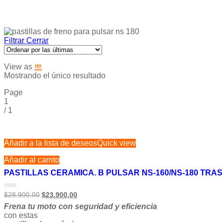
Filtrar
Cerrar
View as
Mostrando el único resultado
Page
1
/
1
Añadir a la lista de deseos
Quick view
Añadir al carrito
PASTILLAS CERAMICA. B PULSAR NS-160/NS-180 TRA
Valorado
$
28.900,00
$
23.900,00
en
Frena tu moto con seguridad y eficiencia
0
de
con estas
5