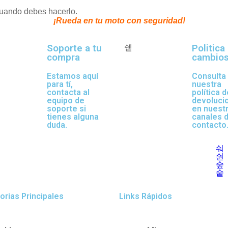
cuando debes hacerlo.
 y ¡Rueda en tu moto con seguridad!
Soporte a tu
Politica
compra
cambio
Estamos aquí
Consulta
para tí,
nuestra
contacta al
política d
equipo de
devoluci
soporte si
en nuest
tienes alguna
canales 
duda.
contacto
orias Principales
Links Rápidos