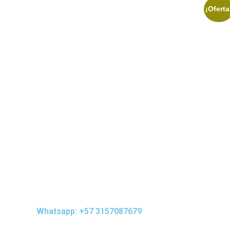
¡Oferta
$
0,00
Whatsapp: +57 3157087679