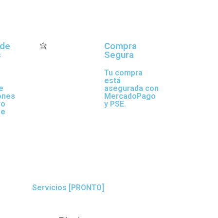
 de
Compra
s
Segura
Tu compra
está
e
asegurada con
ones
MercadoPago
ro
y PSE.
de
.
Servicios [PRONTO]