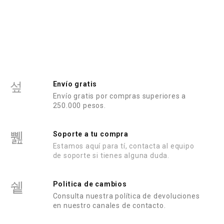
r
r
a
a
d
d
o
o
e
e
n
n
0
0
d
d
e
e
5
5
Envío gratis
Envío gratis por compras superiores a
250.000 pesos.
Soporte a tu compra
Estamos aquí para tí, contacta al equipo
de soporte si tienes alguna duda.
Politica de cambios
Consulta nuestra política de devoluciones
en nuestro canales de contacto.