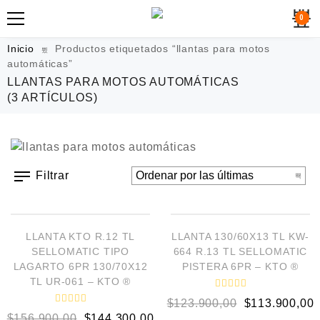
0
Inicio
Productos etiquetados “llantas para motos
automáticas”
LLANTAS PARA MOTOS AUTOMÁTICAS
(3 ARTÍCULOS)
Filtrar
AÑADIR AL CARRITO
AÑADIR AL CARRITO
¡OFERTA!
¡OFERTA!
LLANTA KTO R.12 TL
LLANTA 130/60X13 TL KW-
SELLOMATIC TIPO
664 R.13 TL SELLOMATIC
LAGARTO 6PR 130/70X12
PISTERA 6PR – KTO ®
TL UR-061 – KTO ®
V
$
123.900,00
$
113.900,00
a
V
l
$
156.900,00
$
144.300,00