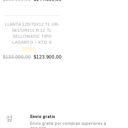
a
o
l
r
o
a
AÑADIR AL CARRITO
r
d
a
o
d
e
¡OFERTA!
o
LLANTA 120/70X12 TL UR-
n
e
0
061/UR311 R.12 TL
n
d
0
SELLOMATIC TIPO
e
d
5
LAGARTO – KTO ®
e
5
V
$
133.000,00
$
123.900,00
a
l
o
r
a
d
o
e
n
0
d
e
5
Envío gratis
Envío gratis por compras superiores a