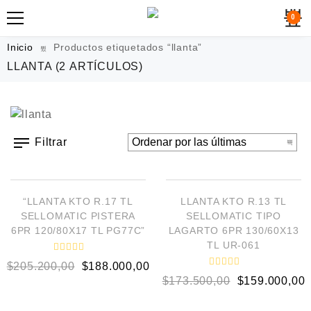
0
Inicio
Productos etiquetados “llanta”
LLANTA
(2 ARTÍCULOS)
Filtrar
AÑADIR AL CARRITO
AÑADIR AL CARRITO
¡OFERTA!
¡OFERTA!
“LLANTA KTO R.17 TL
LLANTA KTO R.13 TL
SELLOMATIC PISTERA
SELLOMATIC TIPO
6PR 120/80X17 TL PG77C”
LAGARTO 6PR 130/60X13
TL UR-061
V
$
205.200,00
$
188.000,00
a
V
l
$
173.500,00
$
159.000,00
a
o
l
r
o
a