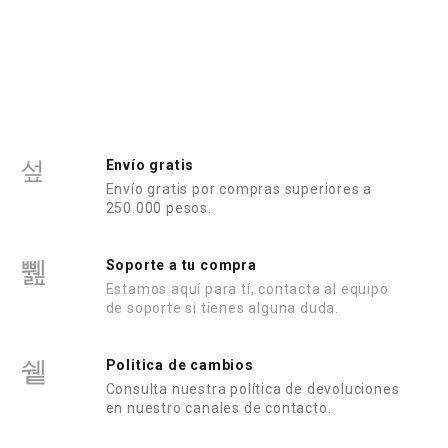
r
d
a
o
d
e
o
n
e
0
n
d
0
e
d
5
e
5
Envío gratis
Envío gratis por compras superiores a
250.000 pesos.
Soporte a tu compra
Estamos aquí para tí, contacta al equipo
de soporte si tienes alguna duda.
Politica de cambios
Consulta nuestra política de devoluciones
en nuestro canales de contacto.