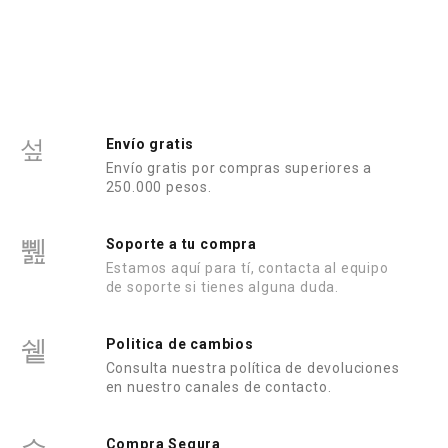
d
o
e
n
0
d
e
5
Envío gratis
Envío gratis por compras superiores a
250.000 pesos.
Soporte a tu compra
Estamos aquí para tí, contacta al equipo
de soporte si tienes alguna duda.
Politica de cambios
Consulta nuestra política de devoluciones
en nuestro canales de contacto.
Compra Segura