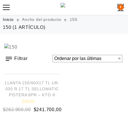
0
Inicio
Ancho del producto
150
150
(1 ARTÍCULO)
Filtrar
AÑADIR AL CARRITO
¡OFERTA!
LLANTA 150/60X17 TL UR-
030 R.17 TL SELLOMATIC
PISTERA 8PR – KTO ®
V
$
262.900,00
$
241.700,00
a
l
o
r
a